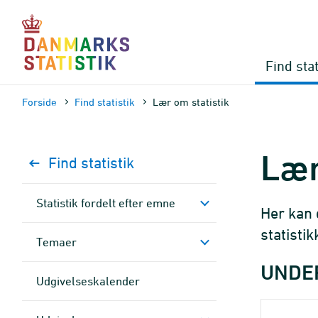
Gå
til
sidens
indhold
Find stat
Forside
Find statistik
Lær om statistik
Lær
Find statistik
Statistik fordelt efter emne
Her kan 
statistik
Temaer
UNDE
Udgivelseskalender