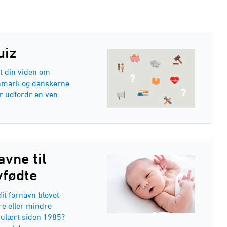
uiz
t din viden om
mark og danskerne
er udfordr en ven.
avne til
yfødte
dit fornavn blevet
e eller mindre
ulært siden 1985?