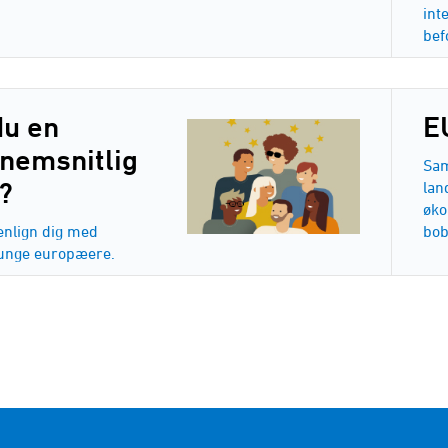
int
bef
du en
E
nemsnitlig
Sam
?
lan
øko
lign dig med
bob
unge europæere.