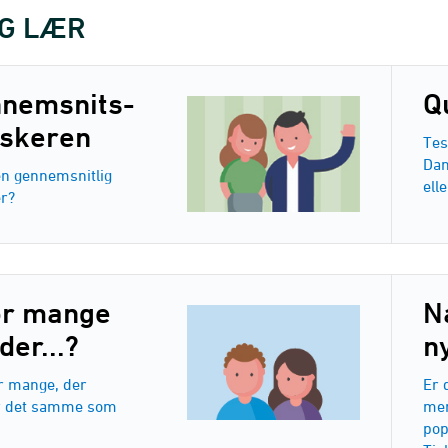
OG LÆR
nemsnits-
Q
skeren
Tes
Dan
en gennemsnitlig
ell
r?
r mange
N
der...?
n
r mange, der
Er 
r det samme som
mer
pop