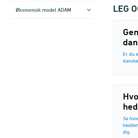
LEG 
Økonomisk model ADAM
Gen
dan
Er du 
danske
Hvo
hed
Se hvo
hedde
dig.