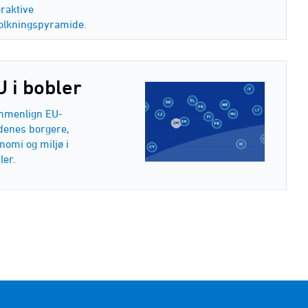
eraktive
olkningspyramide.
U i bobler
menlign EU-
denes borgere,
nomi og miljø i
ler.