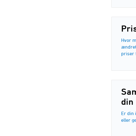
Pri
Hvor m
ændret
priser 
Sa
din
Er din 
eller g