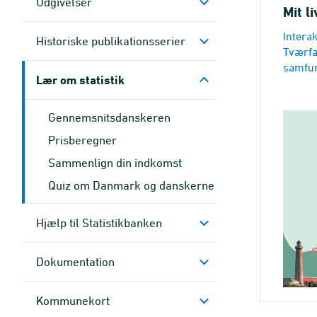
Udgivelser
Mit l
Interak
Historiske publikationsserier
Tværfa
samfun
Lær om statistik
Gennemsnitsdanskeren
Prisberegner
Sammenlign din indkomst
Quiz om Danmark og danskerne
Hjælp til Statistikbanken
Dokumen­tation
Kommune­kort