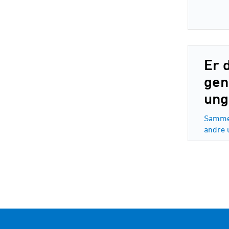
Er 
gen
ung
Sammen
andre 