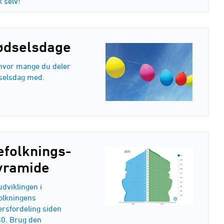
k selv!
ødselsdage
hvor mange du deler
selsdag med.
efolknings­
yramide
udviklingen i
olkningens
ersfordeling siden
0. Brug den