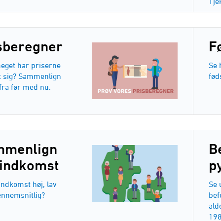
Tje
sberegner
F
eget har priserne
Se 
 sig? Sammenlign
fød
fra før med nu.
mmenlign
B
 indkomst
p
indkomst høj, lav
Se 
ennemsnitlig?
bef
ald
198