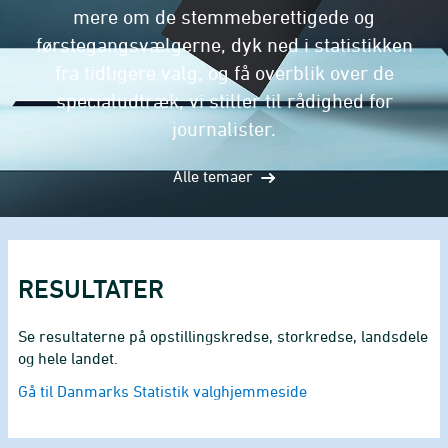
mere om de stemmeberettigede og
førstegangsvælgerne, dyk ned i statistikken
fra tidligere valg, og få overblik over de
specialudtræk, vi stiller til rådighed for
journalister.
Alle temaer
RESULTATER
Se resultaterne på opstillingskredse, storkredse, landsdele
og hele landet.
Gå til Danmarks Statistik valghjemmeside