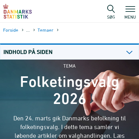
Gå
til
sidens
SØG
MENU
indhold
Forside
...
Temaer
INDHOLD PÅ SIDEN
TEMA
Folketingsvalg
2026
Den 24. marts gik Danmarks befolkning til
folketingsvalg. I dette tema samler vi
løbende artikler om valghandlingen. Læs