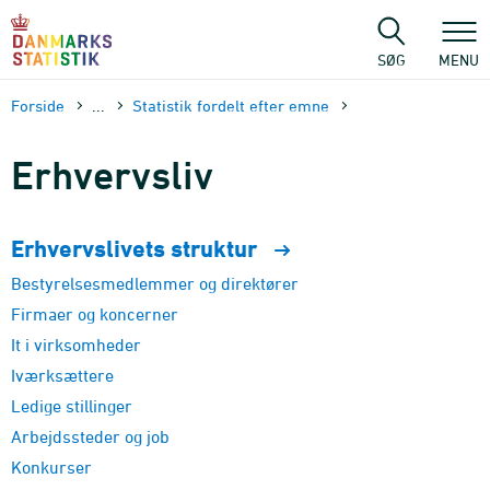
Gå
til
sidens
SØG
MENU
indhold
Forside
...
Statistik fordelt efter emne
Erhvervsliv
Erhvervslivets
struktur
Bestyrelsesmedlemmer og direktører
Firmaer og koncerner
It i virksomheder
Iværksættere
Ledige stillinger
Arbejdssteder og job
Konkurser