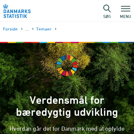
Gå
til
sidens
SØG
MENU
indhold
Forside
...
Temaer
Verdensmål for
bæredygtig udvikling
Hvordan går det for Danmark med at opfylde