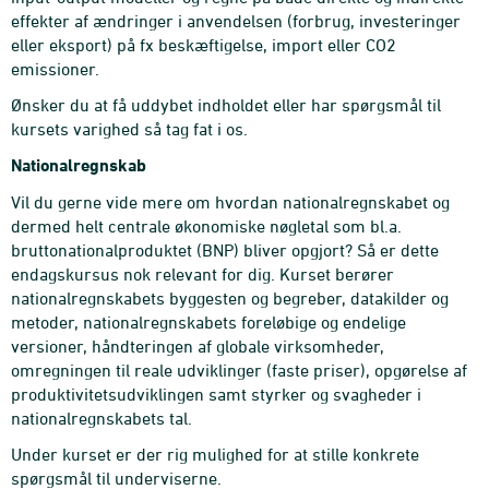
effekter af ændringer i anvendelsen (forbrug, investeringer
eller eksport) på fx beskæftigelse, import eller CO2
emissioner.
Ønsker du at få uddybet indholdet eller har spørgsmål til
kursets varighed så tag fat i os.
Nationalregnskab
Vil du gerne vide mere om hvordan nationalregnskabet og
dermed helt centrale økonomiske nøgletal som bl.a.
bruttonationalproduktet (BNP) bliver opgjort? Så er dette
endagskursus nok relevant for dig. Kurset berører
nationalregnskabets byggesten og begreber, datakilder og
metoder, nationalregnskabets foreløbige og endelige
versioner, håndteringen af globale virksomheder,
omregningen til reale udviklinger (faste priser), opgørelse af
produktivitetsudviklingen samt styrker og svagheder i
nationalregnskabets tal.
Under kurset er der rig mulighed for at stille konkrete
spørgsmål til underviserne.