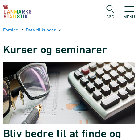
Gå
til
sidens
SØG
MENU
indhold
Forside
Data til kunder
Kurser og seminarer
Bliv bedre til at finde og