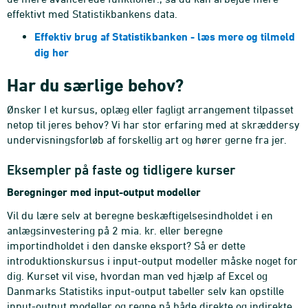
effektivt med Statistikbankens data.
Effektiv brug af Statistikbanken - læs mere og tilmeld
dig her
Har du særlige behov?
Ønsker I et kursus, oplæg eller fagligt arrangement tilpasset
netop til jeres behov? Vi har stor erfaring med at skræddersy
undervisningsforløb af forskellig art og hører gerne fra jer.
Eksempler på faste og tidligere kurser
Beregninger med input-output modeller
Vil du lære selv at beregne beskæftigelsesindholdet i en
anlægsinvestering på 2 mia. kr. eller beregne
importindholdet i den danske eksport? Så er dette
introduktionskursus i input-output modeller måske noget for
dig. Kurset vil vise, hvordan man ved hjælp af Excel og
Danmarks Statistiks input-output tabeller selv kan opstille
input-output modeller og regne på både direkte og indirekte