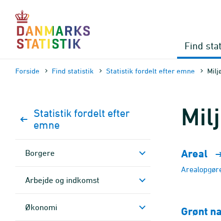
Gå
til
sidens
indhold
Find stat
Forside
Find statistik
Statistik fordelt efter emne
Milj
Mil
Statistik fordelt efter
emne
Areal
Borgere
Arealopgør
Arbejde og indkomst
Økonomi
Grønt n