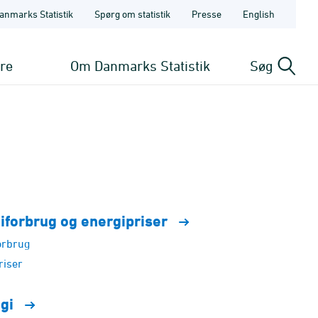
anmarks Statistik
Spørg om statistik
Presse
English
ere
Om Danmarks Statistik
Søg
iforbrug og
energipriser
orbrug
riser
ogi