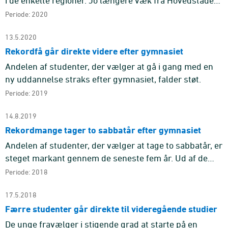
i de enkelte regioner. Jo længere væk fra Hovedstaden,
jo større var den andel, der valgte at starte på en
Periode: 2020
erhvervs ...
13.5.2020
Rekordfå går direkte videre efter gymnasiet
Andelen af studenter, der vælger at gå i gang med en
ny uddannelse straks efter gymnasiet, falder støt.
Periode: 2019
14.8.2019
Rekordmange tager to sabbatår efter gymnasiet
Andelen af studenter, der vælger at tage to sabbatår, er
steget markant gennem de seneste fem år. Ud af de
studenter, der blev færdige i 2017, er 52 pct. endnu
Periode: 2018
ikke påbeg ...
17.5.2018
Færre studenter går direkte til videregående studier
De unge fravælger i stigende grad at starte på en