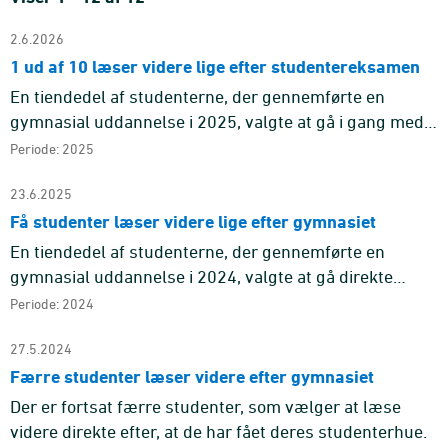
2.6.2026
1 ud af 10 læser videre lige efter studentereksamen
En tiendedel af studenterne, der gennemførte en
gymnasial uddannelse i 2025, valgte at gå i gang med
en ny uddannelse efter sommerferien. Det er et
Periode: 2025
markant fald, hvis man ...
23.6.2025
Få studenter læser videre lige efter gymnasiet
En tiendedel af studenterne, der gennemførte en
gymnasial uddannelse i 2024, valgte at gå direkte
videre til en ny uddannelse.
Periode: 2024
27.5.2024
Færre studenter læser videre efter gymnasiet
Der er fortsat færre studenter, som vælger at læse
videre direkte efter, at de har fået deres studenterhue.