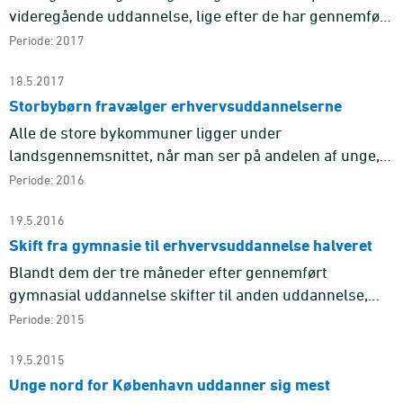
videregående uddannelse, lige efter de har gennemført
gymnasiet. 86 pct. af dem, som færdiggjorde deres
Periode: 2017
gymnasiale uddan ...
18.5.2017
Storbybørn fravælger erhvervsuddannelserne
Alle de store bykommuner ligger under
landsgennemsnittet, når man ser på andelen af unge,
der enten har gennemført eller er i gang med en
Periode: 2016
erhvervsuddannelse, fem år efter ...
19.5.2016
Skift fra gymnasie til erhvervsuddannelse halveret
Blandt dem der tre måneder efter gennemført
gymnasial uddannelse skifter til anden uddannelse,
skiftede 33 pct. til en erhvervsuddannelse (EUD) i 2001
Periode: 2015
mod 17 pct. i 2015.
19.5.2015
Unge nord for København uddanner sig mest