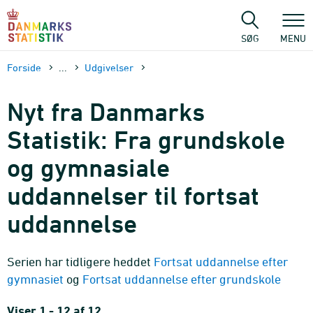
Gå
til
sidens
SØG
MENU
indhold
Forside
...
Udgivelser
Nyt fra Danmarks
Statistik: Fra grundskole
og gymnasiale
uddannelser til fortsat
uddannelse
Serien har tidligere heddet
Fortsat uddannelse efter
gymnasiet
og
Fortsat uddannelse efter grundskole
Viser 1 - 12 af 12