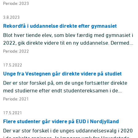
Periode: 2023
3.8.2023
Rekordfå i uddannelse direkte efter gymnasiet
Blot hver tiende elev, som blev færdig med gymnasiet i
2022, gik direkte videre til en ny uddannelse. Dermed
var der ni ud af ti gymnasieelever, som efter tre
Periode: 2022
måneder ikk ...
17.5.2022
Unge fra Vestegnen går direkte videre på studiet
Der er stor forskel på, om de unge fortsætter direkte
med studierne efter endt studentereksamen i de
enkelte kommuner, eller om de vælger at holde et eller
Periode: 2021
flere sabbatår ...
17.5.2021
Flere studenter går videre på EUD i Nordjylland
Der var stor forskel i de unges uddannelsesvalg i 2020