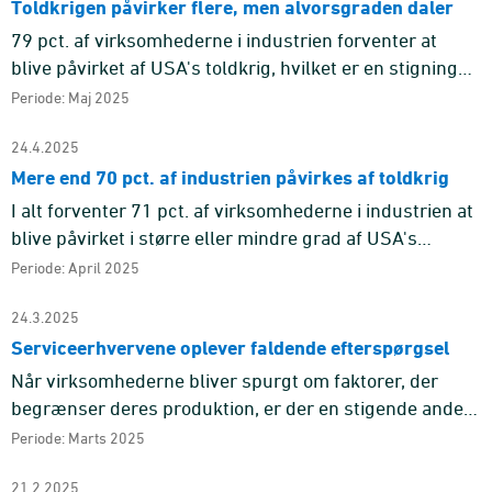
Toldkrigen påvirker flere, men alvorsgraden daler
79 pct. af virksomhederne i industrien forventer at
blive påvirket af USA's toldkrig, hvilket er en stigning
fra 71 pct. i april. Andelen, der forventer at blive
Periode: Maj 2025
påvirket ...
24.4.2025
Mere end 70 pct. af industrien påvirkes af toldkrig
I alt forventer 71 pct. af virksomhederne i industrien at
blive påvirket i større eller mindre grad af USA's
toldkrig. 66 pct. svarer, at de vil blive påvirket af øget to
Periode: April 2025
...
24.3.2025
Serviceerhvervene oplever faldende efterspørgsel
Når virksomhederne bliver spurgt om faktorer, der
begrænser deres produktion, er der en stigende andel,
der aktuelt melder om manglende efterspørgsel. For
Periode: Marts 2025
serviceerhverve ...
21.2.2025