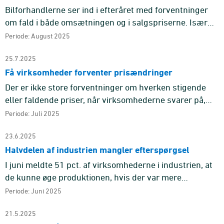
Bilforhandlerne ser ind i efteråret med forventninger
om fald i både omsætningen og i salgspriserne. Især
for salgspriserne har pilen længe peget ned.
Periode: August 2025
25.7.2025
Få virksomheder forventer prisændringer
Der er ikke store forventninger om hverken stigende
eller faldende priser, når virksomhederne svarer på,
hvordan de forventer, at deres salgspriser,
Periode: Juli 2025
servicetakster eller ...
23.6.2025
Halvdelen af industrien mangler efterspørgsel
I juni meldte 51 pct. af virksomhederne i industrien, at
de kunne øge produktionen, hvis der var mere
efterspørgsel.
Periode: Juni 2025
21.5.2025