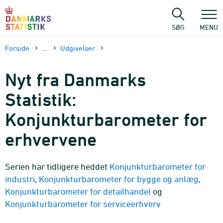
Gå
til
sidens
SØG
MENU
indhold
Forside
...
Udgivelser
Nyt fra Danmarks
Statistik:
Konjunkturbarometer for
erhvervene
Serien har tidligere heddet
Konjunkturbarometer for
industri
,
Konjunkturbarometer for bygge og anlæg
,
Konjunkturbarometer for detailhandel
og
Konjunkturbarometer for serviceerhverv