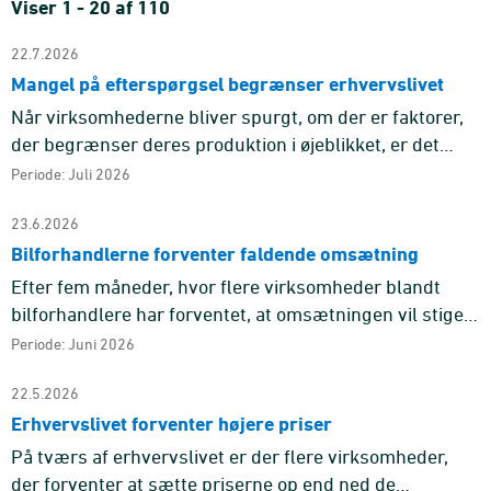
Viser 1 - 20 af 110
22.7.2026
Mangel på efterspørgsel begrænser erhvervslivet
Når virksomhederne bliver spurgt, om der er faktorer,
der begrænser deres produktion i øjeblikket, er det
mangel på efterspørgsel, der er den mest udbredte
Periode: Juli 2026
årsag på tværs ...
23.6.2026
Bilforhandlerne forventer faldende omsætning
Efter fem måneder, hvor flere virksomheder blandt
bilforhandlere har forventet, at omsætningen vil stige
frem for at falde, er billedet i juni vendt.
Periode: Juni 2026
22.5.2026
Erhvervslivet forventer højere priser
På tværs af erhvervslivet er der flere virksomheder,
der forventer at sætte priserne op end ned de