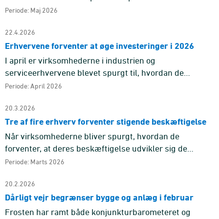
kommende tre måneder. Især i industrien forventes
Periode: Maj 2026
stigende salgspriser ...
22.4.2026
Erhvervene forventer at øge investeringer i 2026
I april er virksomhederne i industrien og
serviceerhvervene blevet spurgt til, hvordan de
forventer, at niveauet for deres investeringer vil udvikle
Periode: April 2026
sig i 2026 sammenlign ...
20.3.2026
Tre af fire erhverv forventer stigende beskæftigelse
Når virksomhederne bliver spurgt, hvordan de
forventer, at deres beskæftigelse udvikler sig de
kommende tre måneder, er der inden for bygge og
Periode: Marts 2026
anlæg, detailhandel og serv ...
20.2.2026
Dårligt vejr begrænser bygge og anlæg i februar
Frosten har ramt både konjunkturbarometeret og