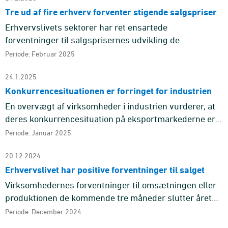
Tre ud af fire erhverv forventer stigende salgspriser
Erhvervslivets sektorer har ret ensartede
forventninger til salgsprisernes udvikling de
kommende tre måneder. Blandt virksomhederne i både
Periode: Februar 2025
industrien, serviceerhverv og d ...
24.1.2025
Konkurrencesituationen er forringet for industrien
En overvægt af virksomheder i industrien vurderer, at
deres konkurrencesituation på eksportmarkederne er
blevet forringet de seneste tre måneder.
Periode: Januar 2025
20.12.2024
Erhvervslivet har positive forventninger til salget
Virksomhedernes forventninger til omsætningen eller
produktionen de kommende tre måneder slutter året
på et højt niveau for alle fire erhverv i
Periode: December 2024
konjunkturbarometeret. Det ...