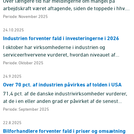
Over længere tid har meldingerne om mangel på
arbejdskraft været aftagende, siden de toppede i hhv.
2021 og 2022. I november meldte 6 pct. af
Periode: November 2025
virksomheder i industrien, a ...
24.10.2025
Industrien forventer fald i investeringerne i 2026
I oktober har virksomhederne i industrien og
serviceerhvervene vurderet, hvordan niveauet af
investeringer forventes at være næste år
Periode: Oktober 2025
sammenlignet med i år. Her viser net ...
24.9.2025
Over 70 pct. af industrien påvirkes af tolden i USA
71,4 pct. af de danske industrivirksomheder vurderer,
at de i en eller anden grad er påvirket af de senest
udmeldte toldsatser på import af varer i USA. Det
Periode: September 2025
svarer til ni ...
22.8.2025
Bilforhandlere forventer fald i priser og omsætning