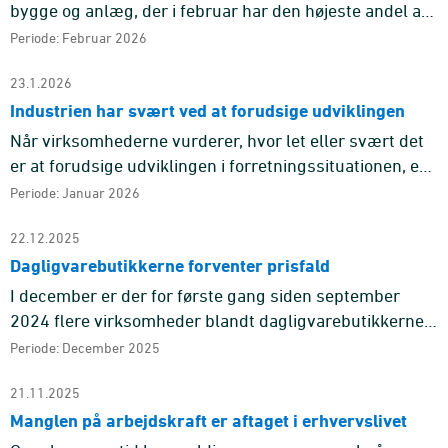
bygge og anlæg, der i februar har den højeste andel af
virksomheder siden marts 2011, der melder, at dårligt
Periode: Februar 2026
vejr begrænser ...
23.1.2026
Industrien har svært ved at forudsige udviklingen
Når virksomhederne vurderer, hvor let eller svært det
er at forudsige udviklingen i forretningssituationen, er
der stor forskel mellem de fire erhverv. Særligt for
Periode: Januar 2026
indust ...
22.12.2025
Dagligvarebutikkerne forventer prisfald
I december er der for første gang siden september
2024 flere virksomheder blandt dagligvarebutikkerne,
der forventer at sætte priserne ned de kommende tre
Periode: December 2025
måneder, end de ...
21.11.2025
Manglen på arbejdskraft er aftaget i erhvervslivet