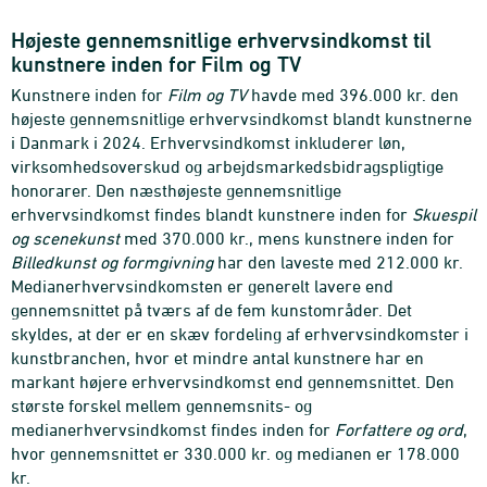
Højeste gennemsnitlige erhvervsindkomst til
kunstnere inden for Film og TV
Kunstnere inden for
Film og TV
havde med 396.000 kr. den
højeste gennemsnitlige erhvervsindkomst blandt kunstnerne
i Danmark i 2024. Erhvervsindkomst inkluderer løn,
virksomhedsoverskud og arbejdsmarkedsbidragspligtige
honorarer. Den næsthøjeste gennemsnitlige
erhvervsindkomst findes blandt kunstnere inden for
Skuespil
og scenekunst
med 370.000 kr., mens kunstnere inden for
Billedkunst og formgivning
har den laveste med 212.000 kr.
Medianerhvervsindkomsten er generelt lavere end
gennemsnittet på tværs af de fem kunstområder. Det
skyldes, at der er en skæv fordeling af erhvervsindkomster i
kunstbranchen, hvor et mindre antal kunstnere har en
markant højere erhvervsindkomst end gennemsnittet. Den
største forskel mellem gennemsnits- og
medianerhvervsindkomst findes inden for
Forfattere og ord
,
hvor gennemsnittet er 330.000 kr. og medianen er 178.000
kr.