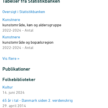
Tabeller fra Statistikbanken
Oversigt i Statistikbanken
Kunstnere
kunstområde, køn og aldersgruppe
2022-2024 - Antal
Kunstnere
kunstområde og bopælsregion
2022-2024 - Antal
Kunstnere
Vis flere »
kunstområde, indkomstgrundlag og aldersgruppe
2022-2024 - Antal
Publikationer
Kunstnere
kunstområde, familietype, køn og aldersgruppe
Folkebiblioteker
2022-2024 - Antal
Kultur
Kunstnere
14. juni 2024
kunstområde, uddannelsesniveau, køn og aldersgruppe
2022-2024 - Antal
65 år i tal - Danmark siden 2. verdenskrig
29. april 2014
Kunstneres indkomst