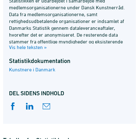
Statistikken er udarbejdet i samarbejde med
medlemsorganisationerne under Dansk Kunstnerråd.
Data fra medlemsorganisationerne, samt
rettighedsudbetalende organisationer er indsamlet af
Danmarks Statistik gennem dataleveranceaftaler,
hvorefter det er anonymiseret. De resterende data
stammer fra offentlige myndigheder og eksisterende
Vis hele teksten »
registre, og indsamles med hjemmel i Lov om
Danmarks Statistiks §6.
Statistik­dokumentation
Kunstnere i Danmark
DEL SIDENS INDHOLD